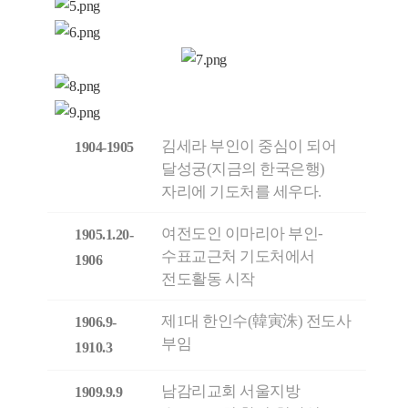
김세라 부인이 중심이 되어
1904-1905
달성궁(지금의 한국은행)
자리에 기도처를 세우다.
여전도인 이마리아 부인-
1905.1.20-
수표교근처 기도처에서
1906
전도활동 시작
제1대 한인수(韓寅洙) 전도사
1906.9-
부임
1910.3
남감리교회 서울지방
1909.9.9