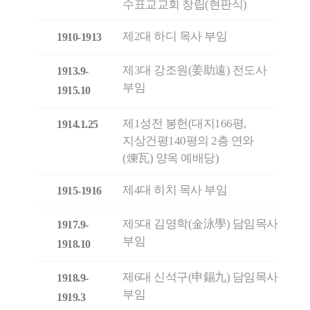
수표교교회 창립(현판식)
제2대 하디 목사 부임
1910-1913
제3대 강조원(姜助遠) 전도사
1913.9-
부임
1915.10
제1성전 봉헌(대지166평,
1914.1.25
지상건평140평의 2층 연와
(煉瓦) 양옥 예배당)
제4대 히치 목사 부임
1915-1916
제5대 김영학(金泳學) 담임목사
1917.9-
부임
1918.10
제6대 신석구(申錫九) 담임목사
1918.9-
부임
1919.3