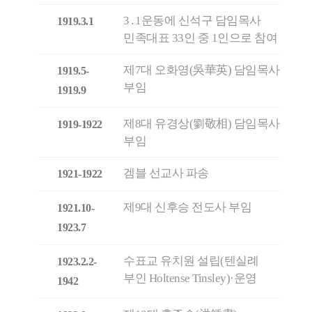
3․1운동에 신석구 담임목사
1919.3.1
민족대표 33인 중 1인으로 참여
제7대 오화영(吳華英) 담임목사
1919.5-
부임
1919.9
제8대 유경상(劉敬相) 담임목사
1919-1922
부임
겜블 선교사 파송
1921-1922
제9대 신후승 전도사 부임
1921.10-
1923.7
수표교 유치원 설립(텐실례
1923.2.2-
부인 Holtense Tinsley)·운영
1942