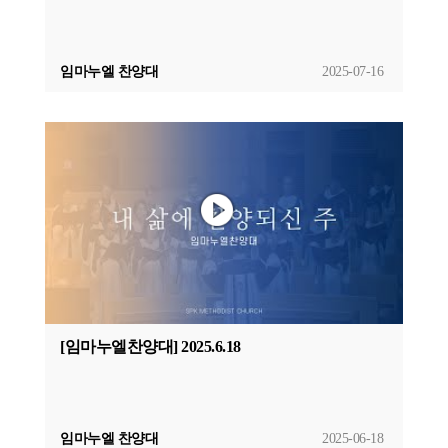
임마누엘 찬양대
2025-07-16
[임마누엘찬양대] 2025.6.18
임마누엘 찬양대
2025-06-18