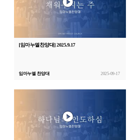
[임마누엘찬양대] 2025.9.17
임마누엘 찬양대
2025-09-17