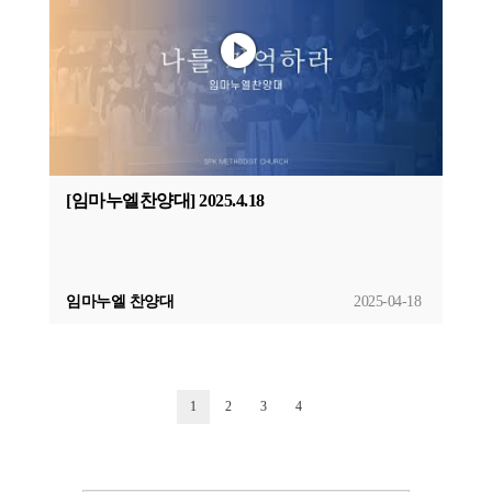
[임마누엘찬양대] 2025.4.18
임마누엘 찬양대
2025-04-18
1
2
3
4