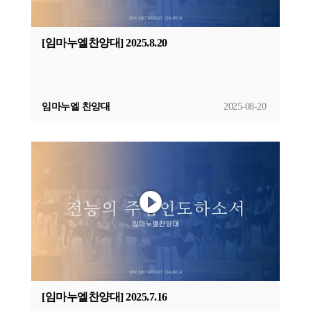
[임마누엘찬양대] 2025.8.20
임마누엘 찬양대
2025-08-20
[임마누엘찬양대] 2025.7.16