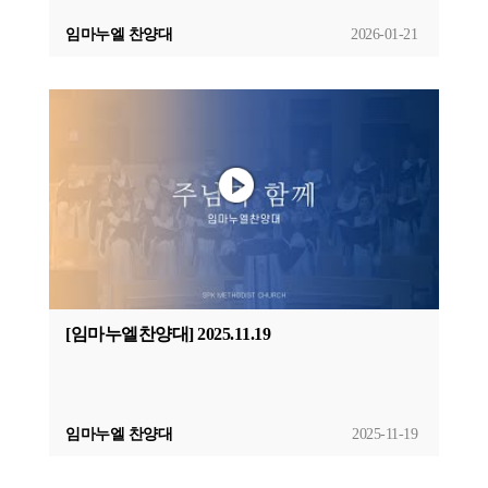
임마누엘 찬양대
2026-01-21
[임마누엘찬양대] 2025.11.19
임마누엘 찬양대
2025-11-19