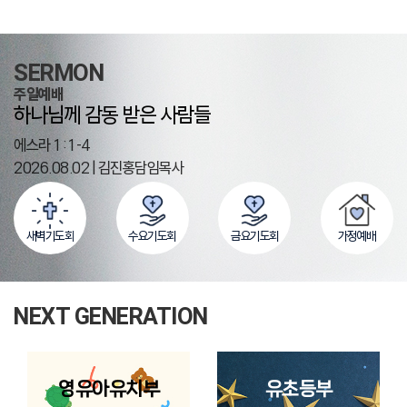
SERMON
주일예배
하나님께 감동 받은 사람들
에스라 1:1-4
2026.08.02 | 김진홍담임목사
새벽기도회
수요기도회
금요기도회
가정예배
NEXT GENERATION
영유아유치부
유초등부