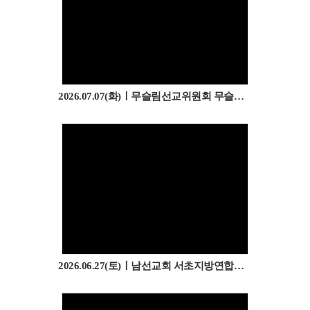
2026.07.07(화)ㅣ무슬림선교위원회 무슬림 쉼터 방문
2026.06.27(토)ㅣ남선교회 서초지방연합회 선교 봉사 (성육보육원)