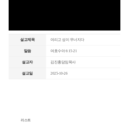
설교제목
여리고 성이 무너지다
말씀
여호수아 6:15-21
설교자
김진홍담임목사
설교일
2025-10-26
리스트