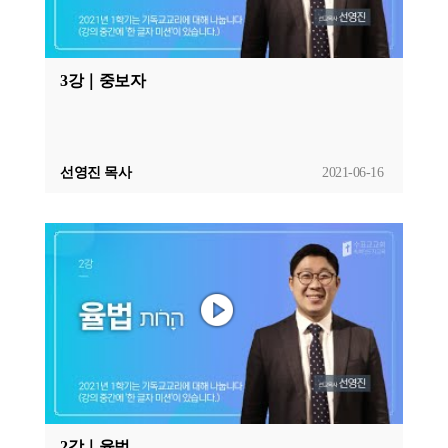
3강｜중보자
선영진 목사
2021-06-16
2강｜율법