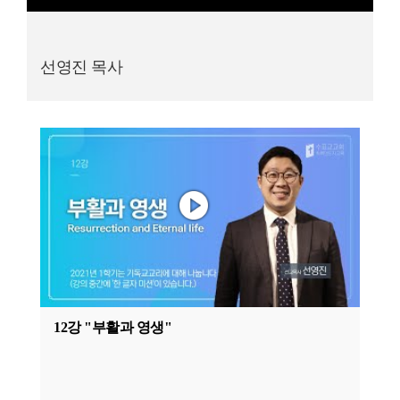
선영진 목사
12강 "부활과 영생"